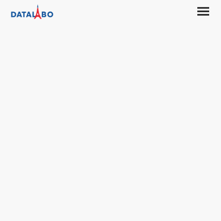
Récupération de
Données sur
ordinateur portable
Professionnels de la récupération à Paris 9ème,
Protection
et Récupération de Données de Confiance