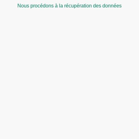
Nous procédons à la récupération des données
Pourquoi choisir DATAL
A
BO
pour récupérer vos données
perdu sur pc portable?
Nous prenons en charge toutes les marques des pc
portable: hp, asus, acer, dell, lenovo, msi, huawei,
samsung, sony, toshiba, etc. Pour toutes les pannes :
pannes de matériells, micrologiciel, pannes
électroniques, d’accès aux fichiers, de plateaux, etc. Nos